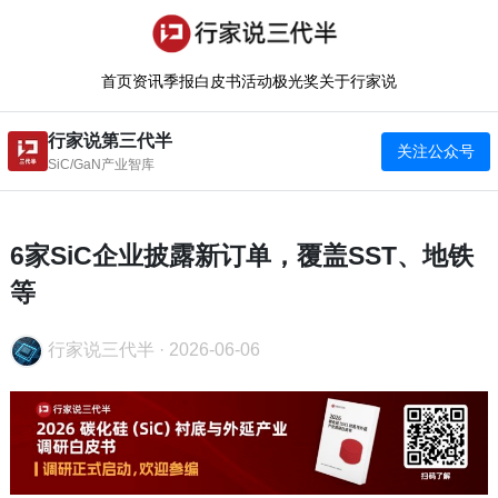
首页
资讯
季报
白皮书
活动
极光奖
关于行家说
行家说第三代半
关注公众号
SiC/GaN产业智库
6家SiC企业披露新订单，覆盖SST、地铁
等
行家说三代半
·
2026-06-06