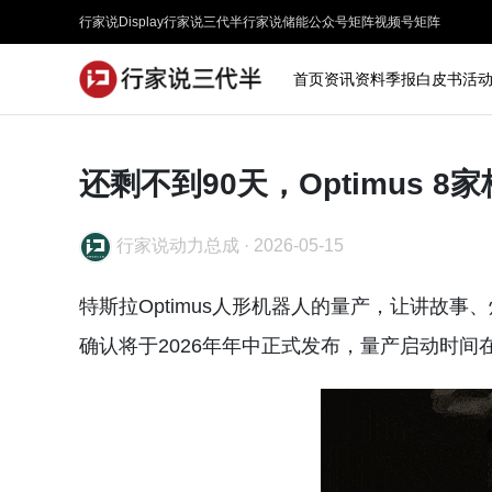
行家说Display
行家说三代半
行家说储能
公众号矩阵
视频号矩阵
首页
资讯
资料
季报
白皮书
活
还剩不到90天，Optimus 
行家说动力总成
·
2026-05-15
特斯拉Optimus人形机器人的量产，让讲故事
确认将于2026年年中正式发布，量产启动时间