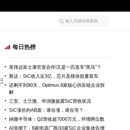
每日热榜
•
英伟达富士康官宣合作!又是一匹造车“黑马”？
•
斯达：SiC收入近3亿，芯片及模块批量装车
已
•
还剩不到90天，Optimus 8家核心供应链企业拆
解
•
三安、士兰微、华润微披露SiC营收状况
•
SiC涨价的AB面：谁在涨，谁在等？
•
纳微半导体：Q2营收超7000万元，环增两位数
•
AI浪潮下，8家电源厂商/10家SiC企业集体告增