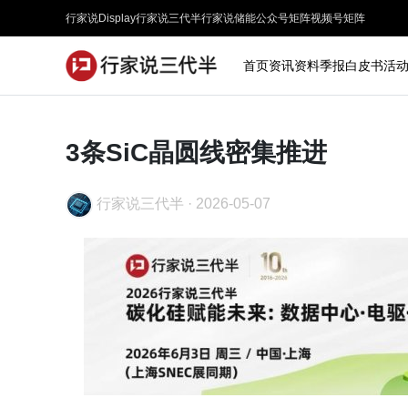
行家说Display
行家说三代半
行家说储能
公众号矩阵
视频号矩阵
首页
资讯
资料
季报
白皮书
活
3条SiC晶圆线密集推进
行家说三代半
·
2026-05-07