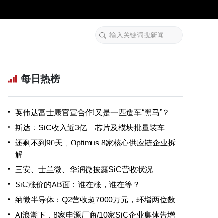
每日热榜
•
英伟达富士康官宣合作!又是一匹造车“黑马”？
•
斯达：SiC收入近3亿，芯片及模块批量装车
•
还剩不到90天，Optimus 8家核心供应链企业拆
解
•
三安、士兰微、华润微披露SiC营收状况
•
SiC涨价的AB面：谁在涨，谁在等？
•
纳微半导体：Q2营收超7000万元，环增两位数
•
AI浪潮下，8家电源厂商/10家SiC企业集体告增