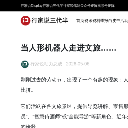
行家说Display
行家说三代半
行家说储能
公众号矩阵
视频号矩阵
首页
资讯
资料
季报
白皮书
活
当人形机器人走进文旅……
行家说动力总成
·
2026-05-06
刚刚过去的劳动节，出现了一个有趣的现象：人形
比拼。
它们活跃在各文旅景区，提供导览讲解、零售服
员”、“智慧侍酒师”或“全能导游”等新角色。
的诠释。