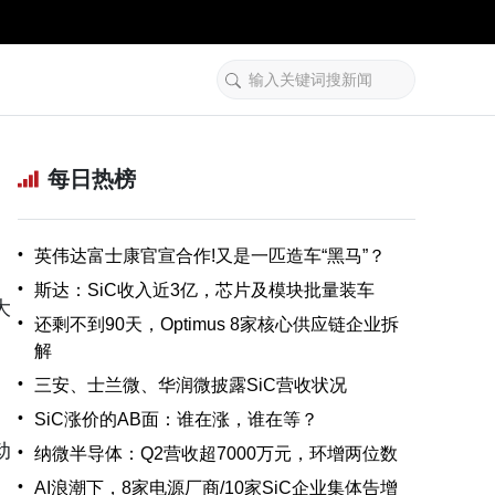
每日热榜
•
英伟达富士康官宣合作!又是一匹造车“黑马”？
•
斯达：SiC收入近3亿，芯片及模块批量装车
大
•
还剩不到90天，Optimus 8家核心供应链企业拆
解
•
三安、士兰微、华润微披露SiC营收状况
•
SiC涨价的AB面：谁在涨，谁在等？
动
•
纳微半导体：Q2营收超7000万元，环增两位数
•
AI浪潮下，8家电源厂商/10家SiC企业集体告增