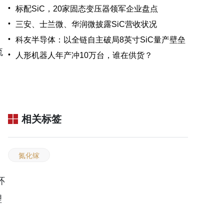
•
标配SiC，20家固态变压器领军企业盘点
启
•
三安、士兰微、华润微披露SiC营收状况
•
科友半导体：以全链自主破局8英寸SiC量产壁垒
流
•
人形机器人年产冲10万台，谁在供货？
相关标签
氮化镓
环
理