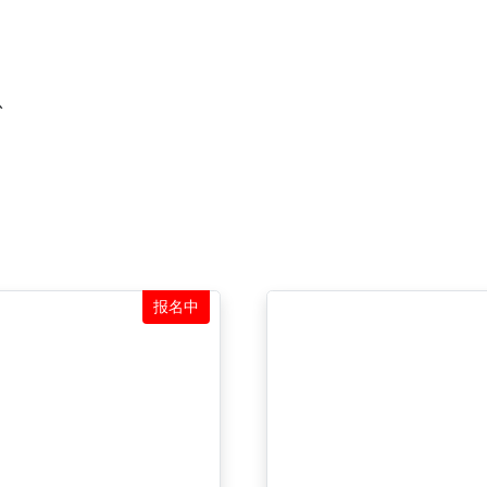
份
报名中