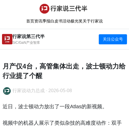
首页
资讯
季报
白皮书
活动
极光奖
关于行家说
行家说第三代半
关注公众号
SiC/GaN产业智库
月产仅4台，高管集体出走，波士顿动力给
行业提了个醒
行家说动力总成
·
2026-05-08
近日，波士顿动力放出了一段Atlas的新视频。
视频中的机器人展示了类似杂技的高难度动作：双手