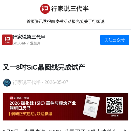
首页
资讯
季报
白皮书
活动
极光奖
关于行家说
行家说第三代半
关注公众号
SiC/GaN产业智库
又一8吋SiC晶圆线完成试产
行家说三代半
·
2026-05-07