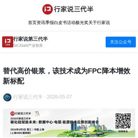
首页
资讯
季报
白皮书
活动
极光奖
关于行家说
行家说第三代半
关注公众号
SiC/GaN产业智库
替代高价银浆，该技术成为FPC降本增效
新标配
行家说三代半
·
2026-05-07