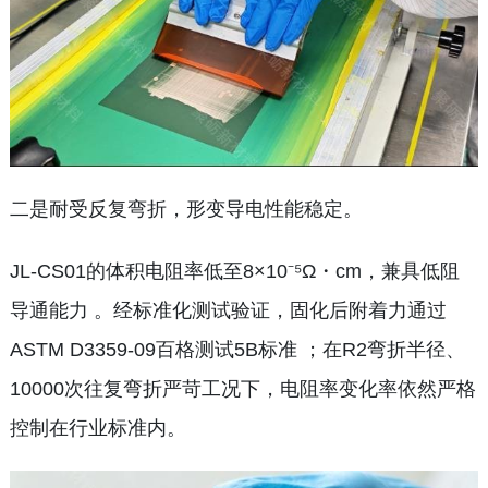
二是耐受反复弯折，形变导电性能稳定。
JL-CS01的体积电阻率低至8×10⁻⁵Ω・cm，兼具低阻
导通能力 。经标准化测试验证，固化后附着力通过
ASTM D3359-09百格测试5B标准 ；在R2弯折半径、
10000次往复弯折严苛工况下，电阻率变化率依然严格
控制在行业标准内。