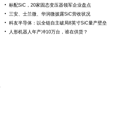
•
标配SiC，20家固态变压器领军企业盘点
•
三安、士兰微、华润微披露SiC营收状况
•
科友半导体：以全链自主破局8英寸SiC量产壁垒
•
人形机器人年产冲10万台，谁在供货？
公