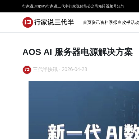
行家说Display
行家说三代半
行家说储能
公众号矩阵
视频号矩阵
首页
资讯
资料
季报
白皮书
活
AOS AI 服务器电源解决方案
三代半快讯
·
2026-04-28